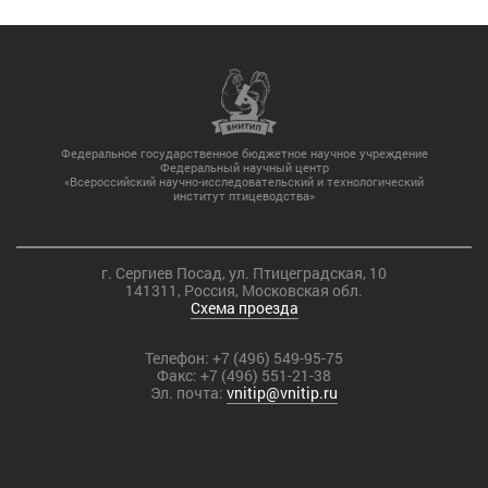
Федеральное государственное бюджетное научное учреждение
Федеральный научный центр
«Всероссийский научно-исследовательский и технологический
институт птицеводства»
г. Сергиев Посад, ул. Птицеградская, 10
141311, Россия, Московская обл.
Схема проезда
Телефон:
+7 (496) 549-95-75
Факс:
+7 (496) 551-21-38
Эл. почта:
vnitip@vnitip.ru