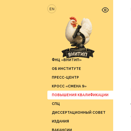
EN
ФНЦ «ВНИТИП»
ОБ ИНСТИТУТЕ
Новос
ПРЕСС-ЦЕНТР
Отрас
Отдел 
продук
КРОСС «СМЕНА 9»
Вести 
Отдел 
ПОВЫШЕНИЯ КВАЛИФИКАЦИИ
СМИ о 
Отдел 
СПЦ
График
Отдел 
ДИССЕРТАЦИОННЫЙ СОВЕТ
Отдел 
ИЗДАНИЯ
Отдел 
ВАКАНСИИ