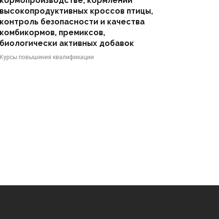
кормопроизводстве, кормлении
 микроклимата и производственных
высокопродуктивных кроссов птицы,
ссов
контроль безопасности и качества
комбикормов, премиксов,
биологически активных добавок
Курсы повышения квалификации