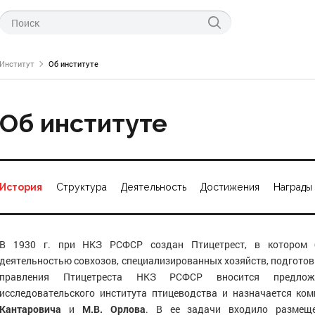
Институт
Об институте
Об институте
ти ФНЦ «ВНИТИП»
История
Структура
Деятельность
Достижения
Награды
левые новости
технологии производства
тов птицеводства
о науке
питания птицы
нас
В 1930 г. при НКЗ РСФСР создан Птицетрест, в котором б
генетики и селекции
 проведения курсов
деятельностью совхозов, специализированных хозяйств, подготов
СПЦ по птицеводству
правления Птицетреста НКЗ РСФСР вносится предлож
инкубации
исследовательского института птицеводства и назначается ко
научно-технической информации
Кантаровича
и
М.В. Орлова
. В ее задачи входило размеще