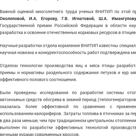
Важной оценкой многолетнего труда ученых ВНИТИП по этой 
Околеловой, И.А. Егорову, Г.В. Игнатовой, Ш.А. Имангулов
Государственной премии Российской Федерации в области нау
разработка и освоение отечественных кормовых ресурсов в птицев
Научные разработки отдела кормления ВНИТИП известны специалис
научная новизна и конкурентоспособность работ подтверждена м
Отделом технологии производства яиц и мяса птицы разработ
приемы и нормативы раздельного содержания петухов и кур мя
эффективного полового соотношения.
Были проведены исследования по разработке системы отоп
автономных средств обогрева в зимний период (теплогенераторов
оказалась более эффективной по сравнению с применен
использованием калориферов. Затраты топлива в птичниках за 
в два раза меньше, чем при традиционном центральном отоплени
выполнен по разработке эффективных технологий производс
яичными курами современных кроссов.