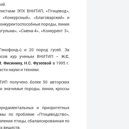
ий.
алистами ЭПХ ВНИТИП, «Птицевод»,
, «Конкурсный», «Благоварский» и
конкурентоспособные породы, линии
гульма», «Смена-4», «Конкурент 3»,
Генофонд») и 20 пород гусей. За
сурсов кур ученым ВНИТИП –
Н.С.
И. Фисинину, Н.С. Фузеевой
в 1995 г.
сти науки и техники.
ТИП получено более 50 авторских
ки значимые породы, линии, кроссы
ундаментальных и приоритетных
мы по проблеме «Птицеводство»,
мления птицы, сбалансированная по
х веществ.