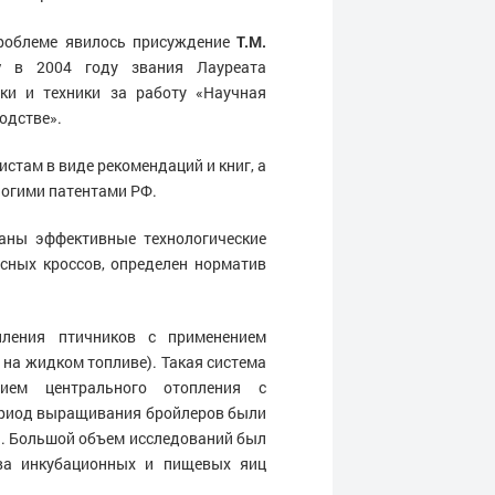
проблеме явилось присуждение
Т.М.
у
в 2004 году звания Лауреата
ки и техники за работу «Научная
одстве».
там в виде рекомендаций и книг, а
ногими патентами РФ.
аны эффективные технологические
сных кроссов, определен норматив
ления птичников с применением
 на жидком топливе). Такая система
ием центрального отопления с
период выращивания бройлеров были
и. Большой объем исследований был
тва инкубационных и пищевых яиц