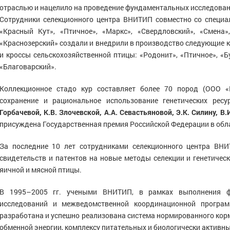
отраслью и нацелило на проведение фундаментальных исследован
Сотрудники селекционного центра ВНИТИП совместно со специ
«Красный Кут», «Птичное», «Маркс», «Свердловский», «Смена»
«Краснозерский» создали и внедрили в производство следующие 
и кроссы сельскохозяйственной птицы: «Родонит», «Птичное», «Бу
«Благоварский».
Коллекционное стадо кур составляет более 70 пород (ООО «
сохранение и рациональное использование генетических ре
Горбачевой, К.В. Злочевской, А.А. Севастьяновой, Э.К. Силину, В.
присуждена Государственная премия Российской Федерации в обла
За последние 10 лет сотрудниками селекционного центра ВНИ
свидетельств и патентов на новые методы селекции и генетичес
яичной и мясной птицы.
В 1995–2005 гг. учеными ВНИТИП, в рамках выполнения ф
исследований и межведомственной координационной програм
разработана и успешно реализована система нормированного кор
обменной энергии, комплексу питательных и биологически активны