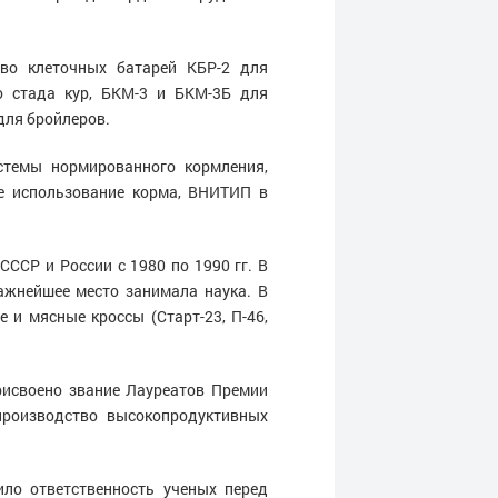
тво клеточных батарей КБР-2 для
о стада кур, БКМ-3 и БКМ-3Б для
для бройлеров.
стемы нормированного кормления,
е использование корма, ВНИТИП в
ССР и России с 1980 по 1990 гг. В
ажнейшее место занимала наука. В
и мясные кроссы (Старт-23, П-46,
рисвоено звание Лауреатов Премии
производство высокопродуктивных
ило ответственность ученых перед