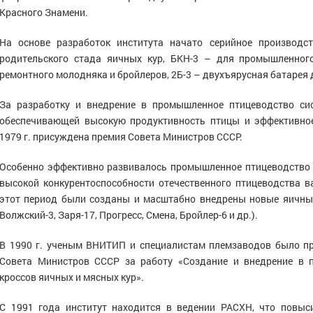
Красного Знамени.
На основе разработок института начато серийное производс
родительского стада яичных кур, БКН-3 – для промышленног
ремонтного молодняка и бройлеров, 2Б-3 – двухъярусная батарея 
За разработку и внедрение в промышленное птицеводство си
обеспечивающей высокую продуктивность птицы и эффективно
1979 г. присуждена премия Совета Министров СССР.
Особенно эффективно развивалось промышленное птицеводство С
высокой конкурентоспособности отечественного птицеводства в
этот период были созданы и масштабно внедрены новые яичные 
Волжский-3, Заря-17, Прогресс, Смена, Бройлер-6 и др.).
В 1990 г. ученым ВНИТИП и специалистам племзаводов было п
Совета Министров СССР за работу «Создание и внедрение в 
кроссов яичных и мясных кур».
С 1991 года институт находится в ведении РАСХН, что повыс