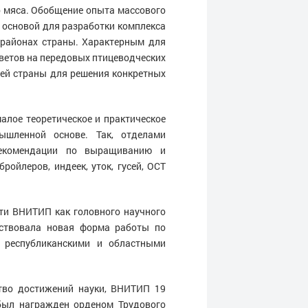
о мяса. Обобщение опыта массового
 основой для разработки комплекса
 районах страны. Характерным для
ветов на передовых птицеводческих
ей страны для решения конкретных
алое теоретическое и практическое
ышленной основе. Так, отделами
рекомендации по выращиванию и
ройлеров, индеек, уток, гусей, ОСТ
сти ВНИТИП как головного научного
бствовала новая форма работы по
с республиканскими и областными
ство достижений науки, ВНИТИП 19
был награжден орденом Трудового