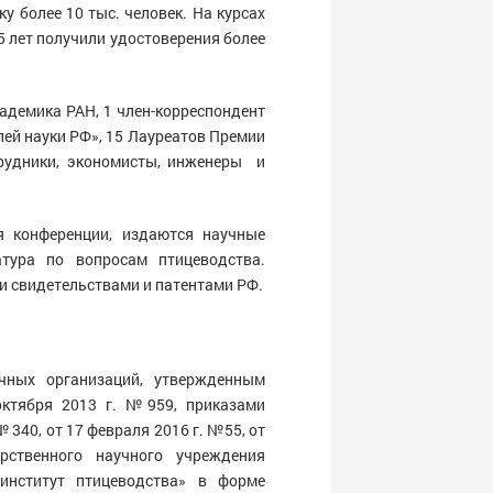
 более 10 тыс. человек. На курсах
 лет получили удостоверения более
кадемика РАН, 1 член-корреспондент
лей науки РФ», 15 Лауреатов Премии
трудники, экономисты, инженеры и
ся конференции, издаются научные
атура по вопросам птицеводства.
 свидетельствами и патентами РФ.
чных организаций, утвержденным
октября 2013 г. №959, приказами
 340, от 17 февраля 2016 г. №55, от
рственного научного учреждения
 институт птицеводства» в форме