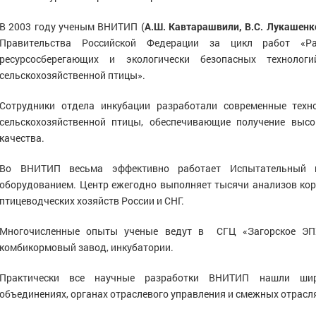
В 2003 году ученым ВНИТИП (
А.Ш. Кавтарашвили, В.С. Лукашенко
Правительства Российской Федерации за цикл работ «Ра
ресурсосберегающих и экологически безопасных технол
сельскохозяйственной птицы».
Сотрудники отдела инкубации разработали современные техн
сельскохозяйственной птицы, обеспечивающие получение выс
качества.
Во ВНИТИП весьма эффективно работает Испытательный ц
оборудованием. Центр ежегодно выполняет тысячи анализов кор
птицеводческих хозяйств России и СНГ.
Многочисленные опыты ученые ведут в СГЦ «Загорское ЭПХ
комбикормовый завод, инкубатории.
Практически все научные разработки ВНИТИП нашли широ
объединениях, органах отраслевого управления и смежных отрасл