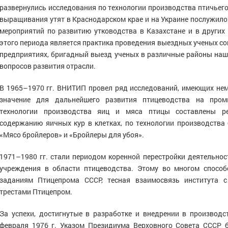
развернулись исследования по технологии производства птичьег
выращивания утят в Краснодарском крае и на Украине послужило
мероприятий по развитию утководства в Казахстане и в других
этого периода является практика проведения выездных ученых со
предприятиях, бригадный выезд ученых в различные районы наш
вопросов развития отрасли.
В 1965–1970 гг. ВНИТИП провел ряд исследований, имеющих нем
значение для дальнейшего развития птицеводства на пром
технологии производства яиц и мяса птицы составлены 
содержанию яичных кур в клетках, по технологии производства б
«Мясо бройлеров» и «Бройлеры для убоя».
1971–1980 гг. стали периодом коренной перестройки деятельно
учреждения в области птицеводства. Этому во многом спосо
заданиям Птицепрома СССР, тесная взаимосвязь института 
трестами Птицепром.
За успехи, достигнутые в разработке и внедрении в производ
февраля 1976 г. Указом Президиума Верховного Совета СССР 