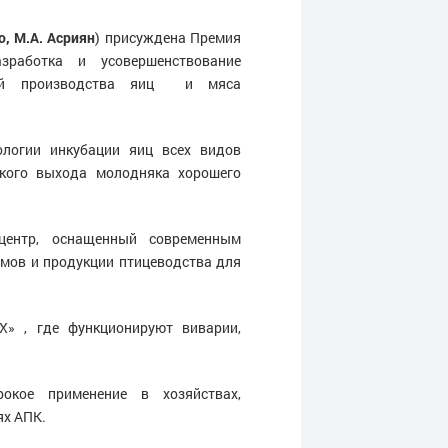
, М.А. Асриян
) присуждена Премия
зработка и усовершенствование
огий производства яиц и мяса
ологии инкубации яиц всех видов
окого выхода молодняка хорошего
ентр, оснащенный современным
мов и продукции птицеводства для
» , где функционируют виварии,
кое применение в хозяйствах,
ях АПК.