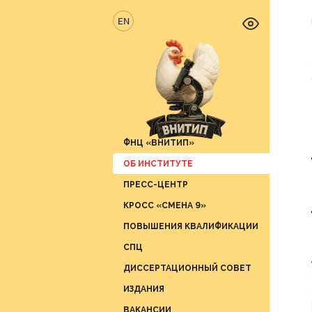
EN
ФНЦ «ВНИТИП»
ОБ ИНСТИТУТЕ
Новос
ПРЕСС-ЦЕНТР
Отрас
Отдел 
продук
КРОСС «СМЕНА 9»
Вести 
Отдел 
ПОВЫШЕНИЯ КВАЛИФИКАЦИИ
СМИ о 
Отдел 
СПЦ
График
Отдел 
ДИССЕРТАЦИОННЫЙ СОВЕТ
Отдел 
ИЗДАНИЯ
Отдел 
ВАКАНСИИ