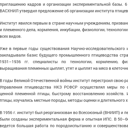
 микроклимата и производственных
приглашению кадров и организации экспериментальной базы. 6
ссов
ВАСХНИЛ утвердил предложение об организации института птицево
Институт явился первым в стране научным учреждением, призва
и племенного дела, кормления, инкубации, физиологии, технолог
всех видов.
Уже в первые годы существования Научно-исследовательского и
закладывали базис будущего промышленного птицеводства стран
1931–1936 гг. специалисты по технологии, кормлению, фи
выращивания племенных цыплят, утят и цыплят на мясо в клеточн
В годы Великой Отечественной войны институт перестроил свою р
Управления птицеводства НКЗ РСФСР осуществлял меры по с
ценной племенной птицы, быстрому восстановлению хозяйств.
птицы, изучались местные породы, методы оценки и длительного х
В 1956 г. институт был реорганизован во Всесоюзный (ВНИИП) и 
были созданы экспериментальная ферма и опытная ИПС. В 50–60
ведется большая работа по породоиспытанию и совершенствова