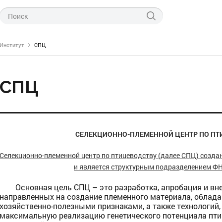
Институт
СПЦ
СПЦ
ти ФНЦ «ВНИТИП»
СЕЛЕКЦИОННО-ПЛЕМЕННОЙ ЦЕНТР ПО ПТ
левые новости
технологии производства
тов птицеводства
о науке
Селекционно-племенной центр по птицеводству (далее СПЦ) создан
питания птицы
нас
и является структурным подразделением Ф
генетики и селекции
 проведения курсов
СПЦ по птицеводству
Основная цель СПЦ – это разработка, апробация и вне
направленных на создание племенного материала, обла
инкубации
хозяйственно-полезными признаками, а также технологий
научно-технической информации
максимальную реализацию генетического потенциала пт