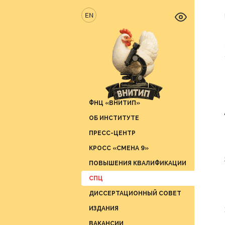
EN
ФНЦ «ВНИТИП»
ОБ ИНСТИТУТЕ
Новос
ПРЕСС-ЦЕНТР
Отрас
Отдел 
продук
КРОСС «СМЕНА 9»
Вести 
Отдел 
ПОВЫШЕНИЯ КВАЛИФИКАЦИИ
СМИ о 
Отдел 
СПЦ
График
Отдел 
ДИССЕРТАЦИОННЫЙ СОВЕТ
Отдел 
ИЗДАНИЯ
Отдел 
ВАКАНСИИ