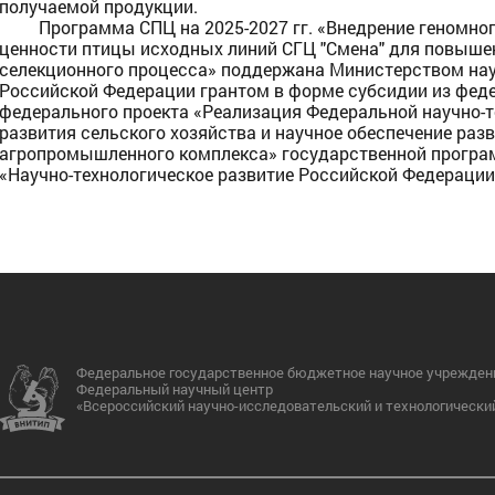
получаемой продукции.
 микроклимата и производственных
Программа СПЦ на 2025-2027 гг. «Внедрение геномног
ссов
ценности птицы исходных линий СГЦ "Смена" для повыше
селекционного процесса» поддержана Министерством нау
Российской Федерации грантом в форме субсидии из фед
федерального проекта «Реализация Федеральной научно-
развития сельского хозяйства и научное обеспечение раз
агропромышленного комплекса» государственной прогр
«Научно-технологическое развитие Российской Федерации
Федеральное государственное бюджетное научное учрежден
Федеральный научный центр
«Всероссийский научно-исследовательский и технологически