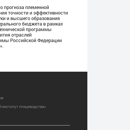
о прогноза племенной
ния точности и эффективности
ки и высшего образования
ерального бюджета в рамках
технической программы
вития отраслей
аммы Российской Федерации
».
ие
й институт птицеводства»