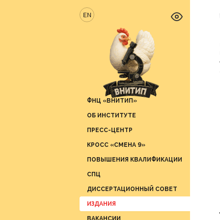
EN
ФНЦ «ВНИТИП»
ОБ ИНСТИТУТЕ
Новос
ПРЕСС-ЦЕНТР
Отрас
Отдел 
продук
КРОСС «СМЕНА 9»
Вести 
Отдел 
ПОВЫШЕНИЯ КВАЛИФИКАЦИИ
СМИ о 
Отдел 
СПЦ
График
Отдел 
ДИССЕРТАЦИОННЫЙ СОВЕТ
Отдел 
ИЗДАНИЯ
Отдел 
ВАКАНСИИ