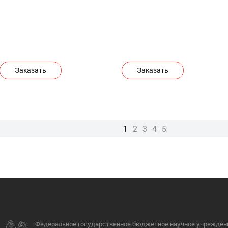
Заказать
Заказать
1
2
3
4
5
Федеральное государственное бюджетное научное учрежден