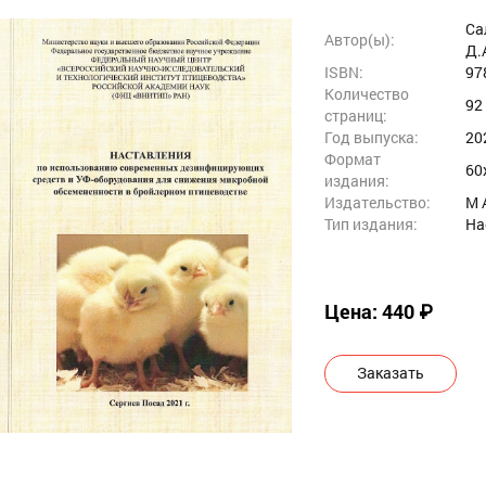
 микроклимата и производственных
Са
ссов
Автор(ы):
Д.
ISBN:
97
Количество
92
страниц:
Год выпуска:
20
Формат
60
издания:
Издательство:
M 
Тип издания:
На
Цена: 440 ₽
Заказать