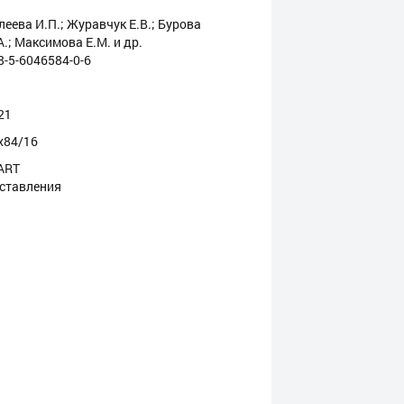
леева И.П.; Журавчук Е.В.; Бурова
А.; Максимова Е.М. и др.
8-5-6046584-0-6
21
х84/16
ART
ставления