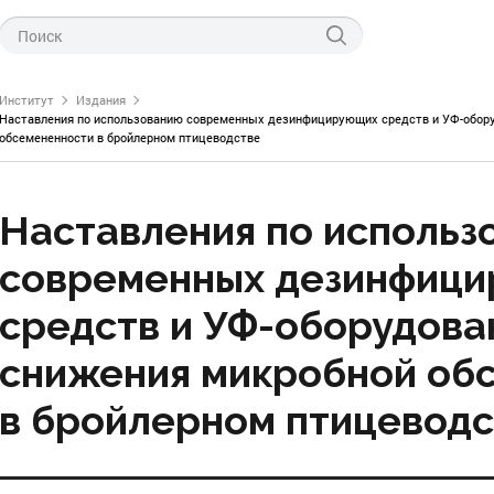
Институт
Издания
Наставления по использованию современных дезинфицирующих средств и УФ-обору
обсемененности в бройлерном птицеводстве
Наставления по использ
современных дезинфиц
ти ФНЦ «ВНИТИП»
левые новости
технологии производства
средств и УФ-оборудова
тов птицеводства
о науке
питания птицы
снижения микробной об
нас
генетики и селекции
 проведения курсов
в бройлерном птицеводс
СПЦ по птицеводству
инкубации
научно-технической информации