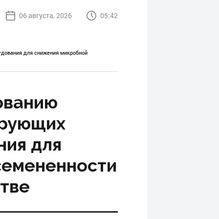
06 августа, 2026
05:42
дования для снижения микробной
ованию
ирующих
ния для
семененности
тве