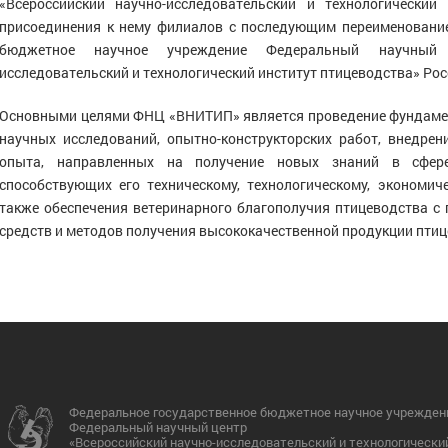
«Всероссийский научно-исследовательский и технологический
 микроклимата и производственных
присоединения к нему филиалов с последующим переименовани
ссов
бюджетное научное учреждение Федеральный научный ц
исследовательский и технологический институт птицеводства» Рос
Основными целями ФНЦ «ВНИТИП» является проведение фундаме
научных исследований, опытно-конструкторских работ, внедрен
опыта, направленных на получение новых знаний в сфере
способствующих его техническому, технологическому, экономич
также обеспечения ветеринарного благополучия птицеводства с
средств и методов получения высококачественной продукции птиц
Федеральное государственное бюджетное научное учрежден
Федеральный научный центр
«Всероссийский научно-исследовательский и технологически