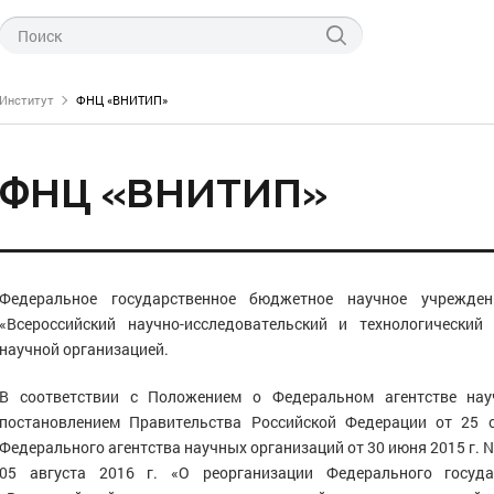
Институт
ФНЦ «ВНИТИП»
ФНЦ «ВНИТИП»
ти ФНЦ «ВНИТИП»
Федеральное государственное бюджетное научное учрежде
левые новости
технологии производства
тов птицеводства
«Всероссийский научно-исследовательский и технологический
о науке
научной организацией.
питания птицы
нас
генетики и селекции
 проведения курсов
В соответствии с Положением о Федеральном агентстве нау
СПЦ по птицеводству
постановлением Правительства Российской Федерации от 25 о
инкубации
Федерального агентства научных организаций от 30 июня 2015 г. No 
05 августа 2016 г. «О реорганизации Федерального госуда
научно-технической информации