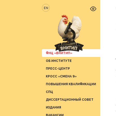
EN
ФНЦ «ВНИТИП»
ОБ ИНСТИТУТЕ
Новос
ПРЕСС-ЦЕНТР
Отрас
Отдел 
продук
КРОСС «СМЕНА 9»
Вести 
Отдел 
ПОВЫШЕНИЯ КВАЛИФИКАЦИИ
СМИ о 
Отдел 
СПЦ
График
Отдел 
ДИССЕРТАЦИОННЫЙ СОВЕТ
Отдел 
ИЗДАНИЯ
Отдел 
ВАКАНСИИ