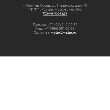
г. Сергиев Посад, ул. Птицеградская, 10
141311, Россия, Московская обл.
Схема проезда
Телефон:
+7 (496) 549-95-75
Факс:
+7 (496) 551-21-38
Эл. почта:
vnitip@vnitip.ru