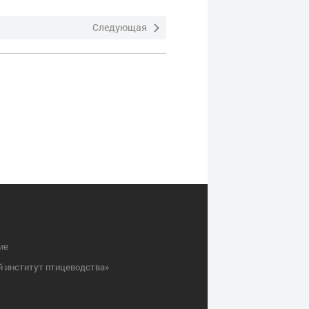
Следующая
ие
й институт птицеводства»