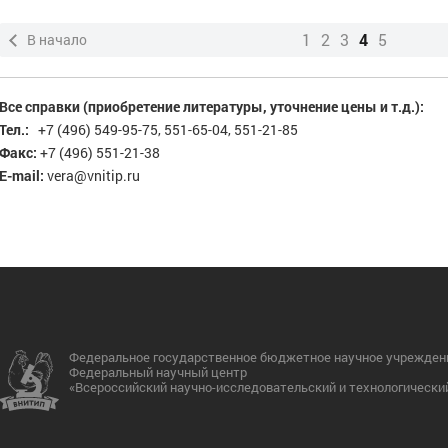
1
2
3
4
5
В начало
Все справки (приобретение литературы, уточнение цены и т.д.):
Тел.:
+7 (496) 549-95-75, 551-65-04, 551-21-85
Факс:
+7 (496) 551-21-38
E-mail:
vera@vnitip.ru
Федеральное государственное бюджетное научное учрежден
Федеральный научный центр
«Всероссийский научно-исследовательский и технологически