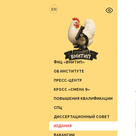
EN
ФНЦ «ВНИТИП»
ОБ ИНСТИТУТЕ
Новос
ПРЕСС-ЦЕНТР
Отрас
Отдел 
продук
КРОСС «СМЕНА 9»
Вести 
Отдел 
ПОВЫШЕНИЯ КВАЛИФИКАЦИИ
СМИ о 
Отдел 
СПЦ
График
Отдел 
ДИССЕРТАЦИОННЫЙ СОВЕТ
Отдел 
ИЗДАНИЯ
Отдел 
ВАКАНСИИ