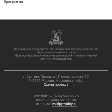
Программа
Федеральное государственное бюджетное научное учреждение
Федеральный научный центр
«Всероссийский научно-исследовательский и технологический
институт птицеводства»
г. Сергиев Посад, ул. Птицеградская, 10
141311, Россия, Московская обл.
Схема проезда
Телефон:
+7 (496) 549-95-75
Факс:
+7 (496) 551-21-38
Эл. почта:
vnitip@vnitip.ru