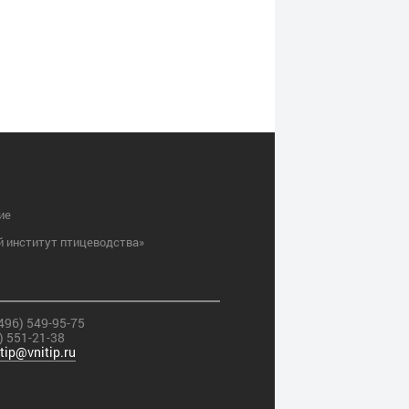
ие
й институт птицеводства»
496) 549-95-75
) 551-21-38
itip@vnitip.ru