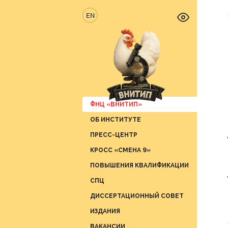
EN
ФНЦ «ВНИТИП»
ОБ ИНСТИТУТЕ
Новос
ПРЕСС-ЦЕНТР
Отрас
Отдел 
продук
КРОСС «СМЕНА 9»
Вести 
Отдел 
ПОВЫШЕНИЯ КВАЛИФИКАЦИИ
СМИ о 
Отдел 
СПЦ
График
Отдел 
ДИССЕРТАЦИОННЫЙ СОВЕТ
Отдел 
ИЗДАНИЯ
Отдел 
ВАКАНСИИ