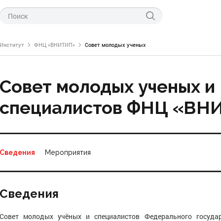
Институт
ФНЦ «ВНИТИП»
Совет молодых ученых
Совет молодых ученых и
специалистов ФНЦ «ВН
ти ФНЦ «ВНИТИП»
левые новости
технологии производства
тов птицеводства
о науке
Сведения
Мероприятия
питания птицы
нас
генетики и селекции
 проведения курсов
СПЦ по птицеводству
Сведения
инкубации
научно-технической информации
Совет молодых учёных и специалистов Федерального госуда