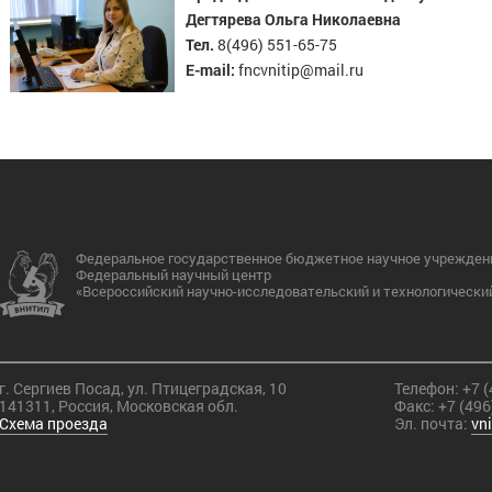
Дегтярева Ольга Николаевна
Тел.
8(496) 551-65-75
E-mail:
fncvnitip@mail.ru
Федеральное государственное бюджетное научное учрежден
Федеральный научный центр
«Всероссийский научно-исследовательский и технологически
г. Сергиев Посад, ул. Птицеградская, 10
Телефон:
+7 (
141311, Россия, Московская обл.
Факс:
+7 (496
Схема проезда
Эл. почта:
vn