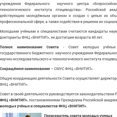
 микроклимата и производственных
учреждения Федерального научного центра «Всероссийског
ссов
технологического института птицеводства» Российской ак
действующим молодёжным органом и создан с целью их объе
профессиональной сфере, а также содействия в решении их социал
Молодыми учёными и специалистами считаются кандидаты наук,
докторанты ФНЦ «ВНИТИП», не достигшие возраста 40 лет.
Полное наименование Совета
- Совет молодых учёных и
государственного бюджетного научного учреждения Федеральног
научно-исследовательского и технологического института птицево
Сокращённое наименование
– СМУС ФНЦ «ВНИТИП».
Общую координацию деятельности Совета осуществляет директор 
ФНЦ «ВНИТИП».
Совет в своей деятельности руководствуется законодательством 
ФНЦ «ВНИТИП»
, постановлениями Президиума Российской академ
молодых учёных и специалистов ФНЦ «ВНИТИП»
.
Председатель совета молодых ученых