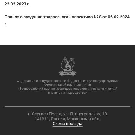
22.02.2023 г.
Приказ о создании творческого коллектива № 8 от 06.02.2024
г.
Федеральное государственное бюджетное научное учреждение
Федеральный научный центр
«Всероссийский научно-исследовательский и технологический
институт птицеводства»
г. Сергиев Посад, ул. Птицеградская, 10
141311, Россия, Московская обл.
Схема проезда