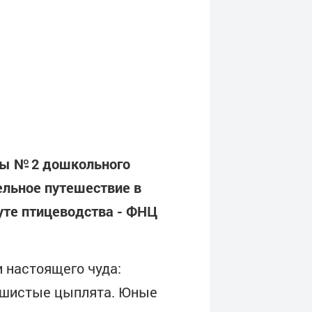
пы № 2 дошкольного
льное путешествие в
уте птицеводства - ФНЦ
и настоящего чуда:
пушистые цыплята. Юные