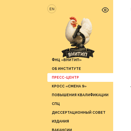
EN
ФНЦ «ВНИТИП»
ОБ ИНСТИТУТЕ
Новос
ПРЕСС-ЦЕНТР
Отрас
Отдел 
продук
КРОСС «СМЕНА 9»
Вести 
Отдел 
ПОВЫШЕНИЯ КВАЛИФИКАЦИИ
СМИ о 
Отдел 
СПЦ
График
Отдел 
ДИССЕРТАЦИОННЫЙ СОВЕТ
Отдел 
ИЗДАНИЯ
Отдел 
ВАКАНСИИ