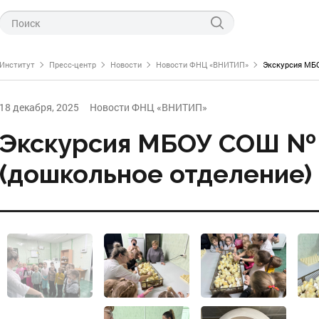
Институт
Пресс-центр
Новости
Новости ФНЦ «ВНИТИП»
Экскурсия МБ
18 декабря, 2025
Новости ФНЦ «ВНИТИП»
Экскурсия МБОУ СОШ №
(дошкольное отделение)
ти ФНЦ «ВНИТИП»
левые новости
технологии производства
тов птицеводства
о науке
питания птицы
нас
генетики и селекции
 проведения курсов
СПЦ по птицеводству
инкубации
научно-технической информации