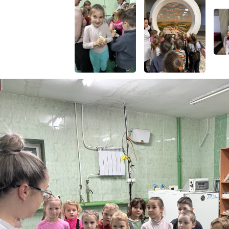
 микроклимата и производственных
ссов