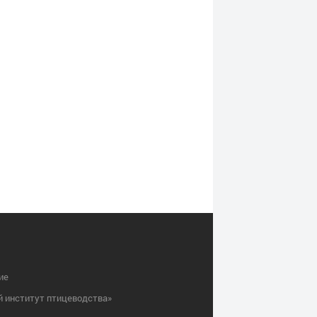
ие
й институт птицеводства»