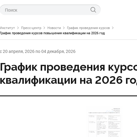
Институт
Пресс-центр
Новости
График проведения курсов
График проведения курсов повышения квалификации на 2026 год
с 20 апреля, 2026 по 04 декабря, 2026
График проведения курс
ти ФНЦ «ВНИТИП»
квалификации на 2026 г
левые новости
технологии производства
тов птицеводства
о науке
питания птицы
нас
генетики и селекции
 проведения курсов
СПЦ по птицеводству
инкубации
научно-технической информации