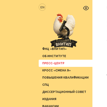
EN
ФНЦ «ВНИТИП»
ОБ ИНСТИТУТЕ
Новос
ПРЕСС-ЦЕНТР
Отрас
Отдел 
продук
КРОСС «СМЕНА 9»
Вести 
Отдел 
ПОВЫШЕНИЯ КВАЛИФИКАЦИИ
СМИ о 
Отдел 
СПЦ
График
Отдел 
ДИССЕРТАЦИОННЫЙ СОВЕТ
Отдел 
ИЗДАНИЯ
Отдел 
ВАКАНСИИ