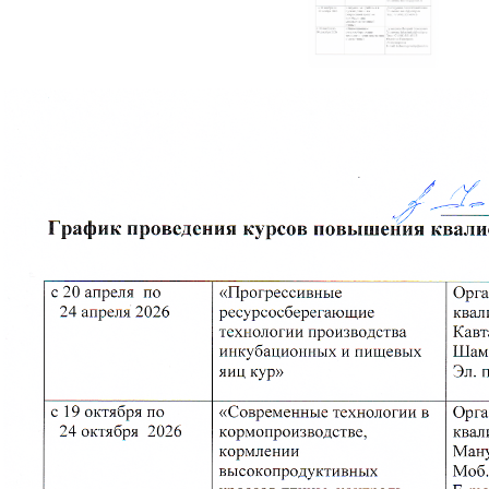
 микроклимата и производственных
ссов