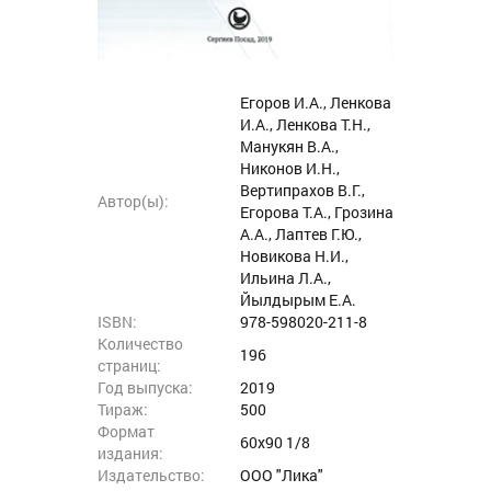
Егоров И.А., Ленкова
И.А., Ленкова Т.Н.,
Манукян В.А.,
Никонов И.Н.,
Вертипрахов В.Г.,
Автор(ы):
Егорова Т.А., Грозина
А.А., Лаптев Г.Ю.,
Новикова Н.И.,
Ильина Л.А.,
Йылдырым Е.А.
ISBN:
978-598020-211-8
Количество
196
страниц:
Год выпуска:
2019
Тираж:
500
Формат
60х90 1/8
издания:
Издательство:
ООО "Лика"