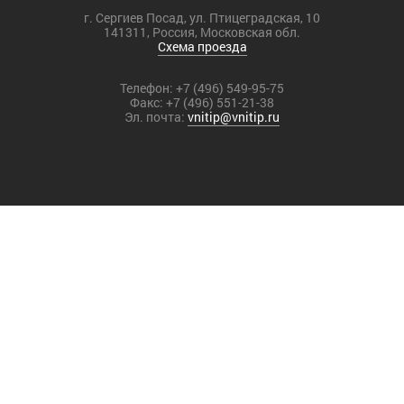
г. Сергиев Посад, ул. Птицеградская, 10
141311, Россия, Московская обл.
Схема проезда
Телефон:
+7 (496) 549-95-75
Факс:
+7 (496) 551-21-38
Эл. почта:
vnitip@vnitip.ru