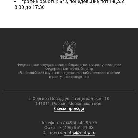
график работы: 5/2, понедельник-пятница, с
8:30 до 17:30
Федеральное государственное бюджетное научное учреждение
Федеральный научный центр
«Всероссийский научно-исследовательский и технологический
институт птицеводства»
г. Сергиев Посад, ул. Птицеградская, 10
141311, Россия, Московская обл.
Схема проезда
Телефон:
+7 (496) 549-95-75
Факс:
+7 (496) 551-21-38
Эл. почта:
vnitip@vnitip.ru